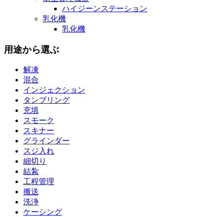
ハイジーンステーション
乳化機
乳化機
用途から選ぶ
解凍
混合
インジェクション
タンブリング
充填
スモーク
スキナー
グラインダー
スジ入れ
細切り
結紮
工程管理
搬送
洗浄
ケーシング