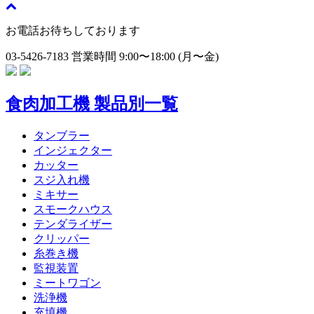
お電話お待ちしております
03-5426-7183
営業時間 9:00〜18:00 (月〜金)
食肉加工機 製品別一覧
タンブラー
インジェクター
カッター
スジ入れ機
ミキサー
スモークハウス
テンダライザー
クリッパー
糸巻き機
監視装置
ミートワゴン
洗浄機
充填機