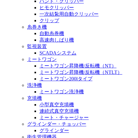
ハンド・クリッパー
ヒモクリッパー
一次結紮用自動クリッパー
クリップ
糸巻き機
自動糸巻機
高速肉しばり機
監視装置
SCADAシステム
ミートワゴン
ミートワゴン昇降機/反転機（NT）
ミートワゴン昇降機/反転機（NTLT）
ミートワゴン200lタイプ
洗浄機
ミートワゴン洗浄機
充填機
小型真空充填機
連続式真空充填機
ミート・チャージャー
グラインダー・チョッパー
グラインダー
衛生管理機器