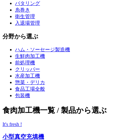
バタリング
糸巻き
衛生管理
入退場管理
分野から選ぶ
ハム・ソーセージ製造機
生鮮肉加工機
前処理機
クリッパー
水産加工機
惣菜・デリカ
食品工場全般
包装機
食肉加工機一覧 / 製品から選ぶ
It's fresh !
小型真空充填機