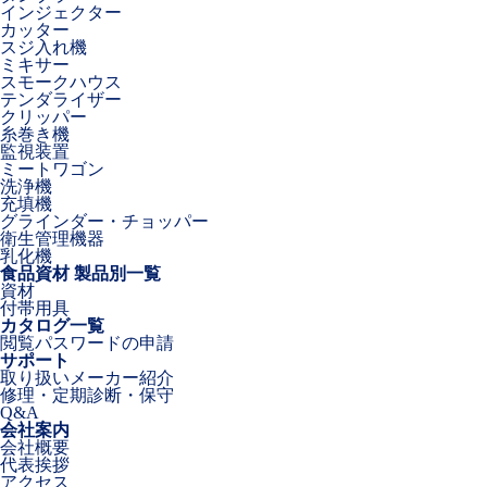
インジェクター
カッター
スジ入れ機
ミキサー
スモークハウス
テンダライザー
クリッパー
糸巻き機
監視装置
ミートワゴン
洗浄機
充填機
グラインダー・チョッパー
衛生管理機器
乳化機
食品資材 製品別一覧
資材
付帯用具
カタログ一覧
閲覧パスワードの申請
サポート
取り扱いメーカー紹介
修理・定期診断・保守
Q&A
会社案内
会社概要
代表挨拶
アクセス