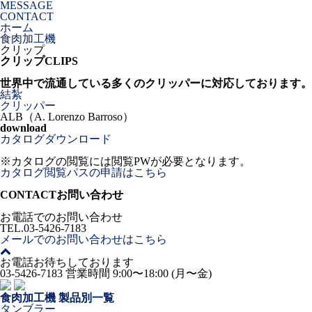
MESSAGE
CONTACT
ホーム
食肉加工機
クリップ
クリップ
CLIPS
世界中で流通している多くのクリッパーに対応しております。
結紮
クリッパー
ALB（A. Lorenzo Barroso）
download
カタログダウンロード
※カタログの閲覧には閲覧PWが必要となります。
カタログ閲覧パスの申請はこちら
CONTACT
お問い合わせ
お電話でのお問い合わせ
TEL.
03-5426-7183
メールでのお問い合わせはこちら
お電話お待ちしております
03-5426-7183
営業時間 9:00〜18:00 (月〜金)
食肉加工機 製品別一覧
タンブラー