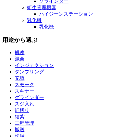
グラインダー
衛生管理機器
ハイジーンステーション
乳化機
乳化機
用途から選ぶ
解凍
混合
インジェクション
タンブリング
充填
スモーク
スキナー
グラインダー
スジ入れ
細切り
結紮
工程管理
搬送
洗浄