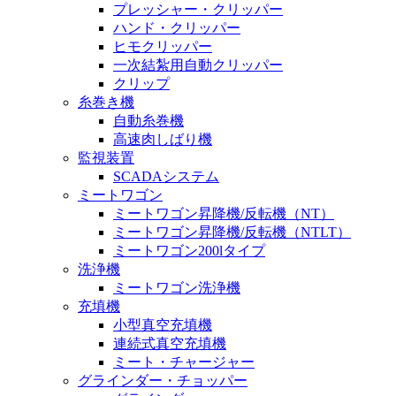
プレッシャー・クリッパー
ハンド・クリッパー
ヒモクリッパー
一次結紮用自動クリッパー
クリップ
糸巻き機
自動糸巻機
高速肉しばり機
監視装置
SCADAシステム
ミートワゴン
ミートワゴン昇降機/反転機（NT）
ミートワゴン昇降機/反転機（NTLT）
ミートワゴン200lタイプ
洗浄機
ミートワゴン洗浄機
充填機
小型真空充填機
連続式真空充填機
ミート・チャージャー
グラインダー・チョッパー