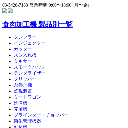
03-5426-7183
営業時間 9:00〜18:00 (月〜金)
食肉加工機 製品別一覧
タンブラー
インジェクター
カッター
スジ入れ機
ミキサー
スモークハウス
テンダライザー
クリッパー
糸巻き機
監視装置
ミートワゴン
洗浄機
充填機
グラインダー・チョッパー
衛生管理機器
乳化機