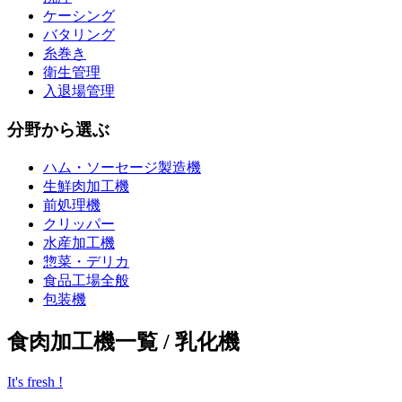
ケーシング
バタリング
糸巻き
衛生管理
入退場管理
分野から選ぶ
ハム・ソーセージ製造機
生鮮肉加工機
前処理機
クリッパー
水産加工機
惣菜・デリカ
食品工場全般
包装機
食肉加工機一覧 / 乳化機
It's fresh !