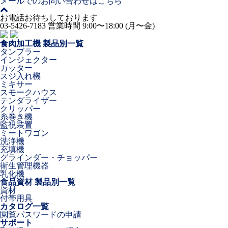
メールでのお問い合わせはこちら
お電話お待ちしております
03-5426-7183
営業時間 9:00〜18:00 (月〜金)
食肉加工機 製品別一覧
タンブラー
インジェクター
カッター
スジ入れ機
ミキサー
スモークハウス
テンダライザー
クリッパー
糸巻き機
監視装置
ミートワゴン
洗浄機
充填機
グラインダー・チョッパー
衛生管理機器
乳化機
食品資材 製品別一覧
資材
付帯用具
カタログ一覧
閲覧パスワードの申請
サポート