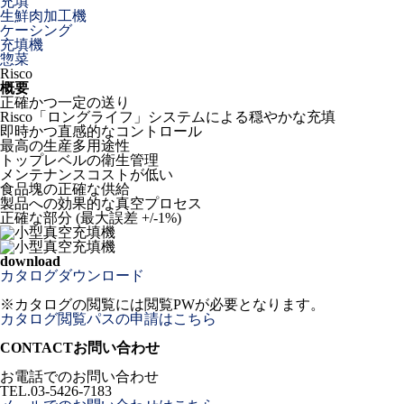
充填
生鮮肉加工機
ケーシング
充填機
惣菜
Risco
概要
正確かつ一定の送り
Risco「ロングライフ」システムによる穏やかな充填
即時かつ直感的なコントロール
最高の生産多用途性
トップレベルの衛生管理
メンテナンスコストが低い
食品塊の正確な供給
製品への効果的な真空プロセス
正確な部分 (最大誤差 +/-1%)
download
カタログダウンロード
※カタログの閲覧には閲覧PWが必要となります。
カタログ閲覧パスの申請はこちら
CONTACT
お問い合わせ
お電話でのお問い合わせ
TEL.
03-5426-7183