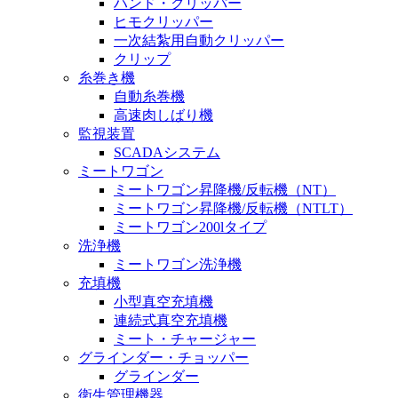
ハンド・クリッパー
ヒモクリッパー
一次結紮用自動クリッパー
クリップ
糸巻き機
自動糸巻機
高速肉しばり機
監視装置
SCADAシステム
ミートワゴン
ミートワゴン昇降機/反転機（NT）
ミートワゴン昇降機/反転機（NTLT）
ミートワゴン200lタイプ
洗浄機
ミートワゴン洗浄機
充填機
小型真空充填機
連続式真空充填機
ミート・チャージャー
グラインダー・チョッパー
グラインダー
衛生管理機器