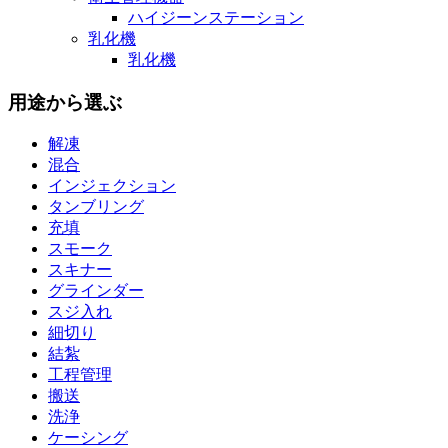
ハイジーンステーション
乳化機
乳化機
用途から選ぶ
解凍
混合
インジェクション
タンブリング
充填
スモーク
スキナー
グラインダー
スジ入れ
細切り
結紮
工程管理
搬送
洗浄
ケーシング