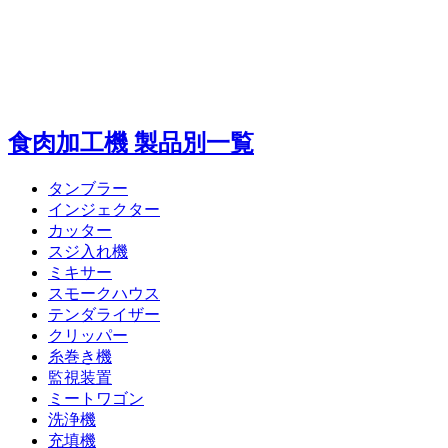
食肉加工機 製品別一覧
タンブラー
インジェクター
カッター
スジ入れ機
ミキサー
スモークハウス
テンダライザー
クリッパー
糸巻き機
監視装置
ミートワゴン
洗浄機
充填機