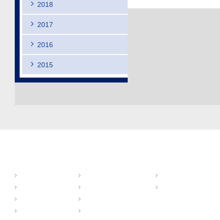
2018
2017
2016
2015
食肉加工機 製品別一覧
食品資材 製品別一
タンブラー
インジェクター
資材
カッター
スジ入れ機
付帯用具
ミキサー
スモークハウス
テンダライザー
クリッパー