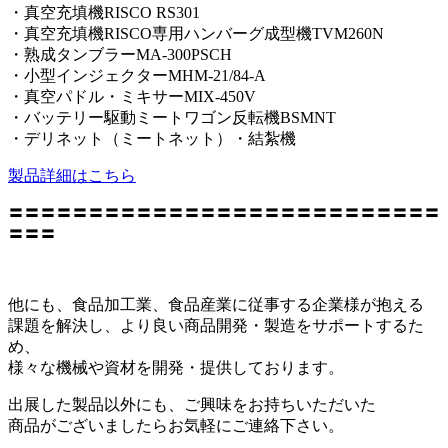
・真空充填機RISCO RS301
・真空充填機RISCO専用ハンバーグ成型機TVM260N
・熟成タンブラーMA-300PSCH
・小型インジェクターMHM-21/84-A
・真空パドル・ミキサーMIX-450V
・バッテリー駆動ミートワゴン反転機BSMNT
・デリネット（ミートネット）・結紮機
製品詳細はこちら
〓〓〓〓〓〓〓〓〓〓〓〓〓〓〓〓〓〓〓〓〓〓〓〓〓〓〓
〓〓〓
他にも、食品加工業、食品産業に従事する企業様が抱える
課題を解決し、より良い商品開発・製造をサポートするた
め、
様々な機械や資材を開発・提供しております。
出展した製品以外にも、ご興味をお持ちいただいた
商品がございましたらお気軽にご連絡下さい。